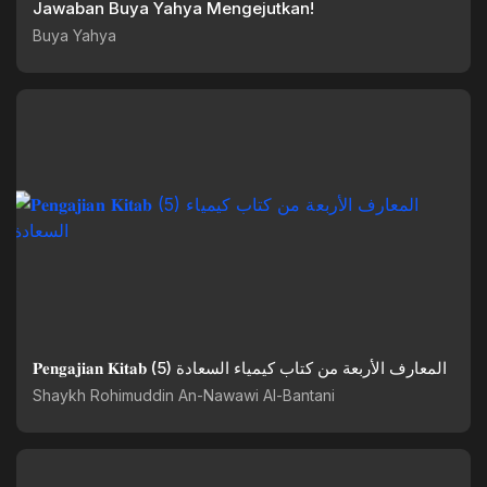
Jawaban Buya Yahya Mengejutkan!
Buya Yahya
𝐏𝐞𝐧𝐠𝐚𝐣𝐢𝐚𝐧 𝐊𝐢𝐭𝐚𝐛 (5) المعارف الأربعة من كتاب كيمياء السعادة
Shaykh Rohimuddin An-Nawawi Al-Bantani