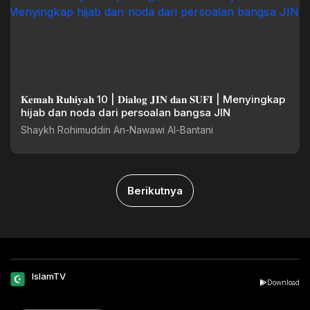
𝐊𝐞𝐦𝐚𝐡 𝐑𝐮𝐡𝐢𝐲𝐚𝐡 10 | 𝐃𝐢𝐚𝐥𝐨𝐠 𝐉𝐈𝐍 𝐝𝐚𝐧 𝐒𝐔𝐅𝐈 | Menyingkap
hijab dan noda dari persoalan bangsa JIN
Shaykh Rohimuddin An-Nawawi Al-Bantani
Berikutnya
IslamTV
Download