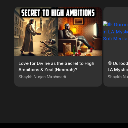
Love for Divine as the Secret to High
🛑 Durood 
Ambitions & Zeal (Himmah)?
LA Mystic
Meditatio
Shaykh Nurjan Mirahmadi
Shaykh Nu