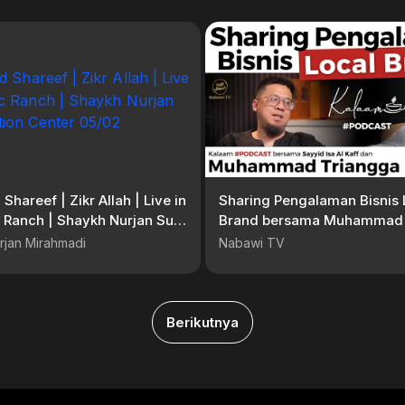
Shareef | Zikr Allah | Live in
Sharing Pengalaman Bisnis 
 Ranch | Shaykh Nurjan Sufi
Brand bersama Muhammad 
n Center 05/02
| #Podcast Nabawi TV
rjan Mirahmadi
Nabawi TV
Berikutnya