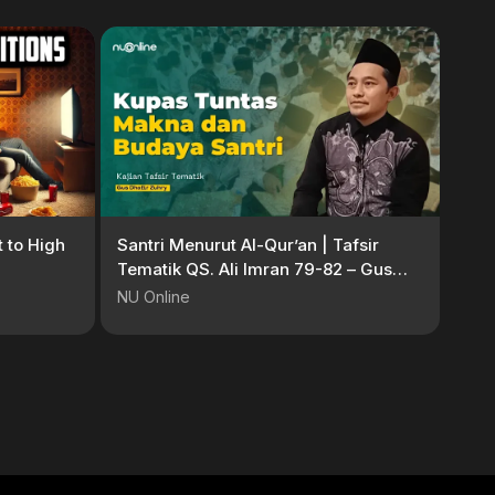
t to High
Santri Menurut Al-Qur’an | Tafsir
Tematik QS. Ali Imran 79-82 – Gus
Dhofir Zuhry
NU Online