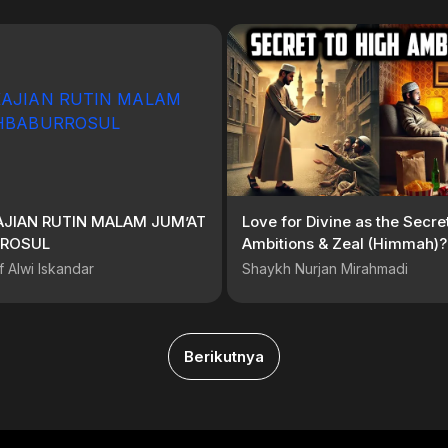
KAJIAN RUTIN MALAM JUM’AT
Love for Divine as the Secre
ROSUL
Ambitions & Zeal (Himmah)?
f Alwi Iskandar
Shaykh Nurjan Mirahmadi
Berikutnya