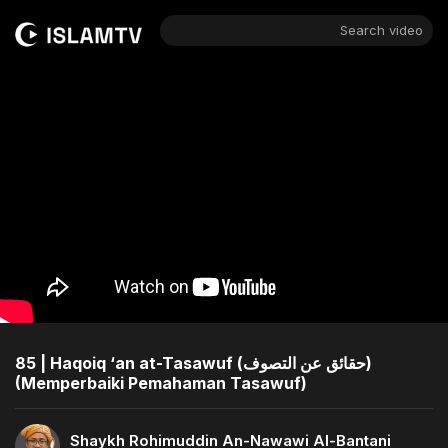
Search video
85 | Haqoiq ‘an at-Tasawuf (حقائق عن التصوف)
(Memperbaiki Pemahaman Tasawuf)
Shaykh Rohimuddin An-Nawawi Al-Bantani