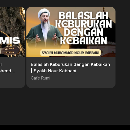
r
Balaslah Keburukan dengan Kebaikan
sheed
| Syakh Nour Kabbani
ecords
Cafe Rumi