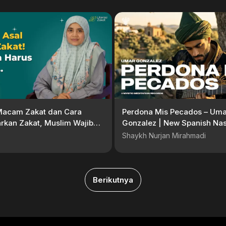
acam Zakat dan Cara
Perdona Mis Pecados – Uma
rkan Zakat, Muslim Wajib
Gonzalez | New Spanish Na
terasi Zakat
2026 | Mystic Meditation R
Shaykh Nurjan Mirahmadi
Berikutnya