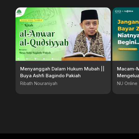
Menyanggah Dalam Hukum Mubah ||
Macam-M
Buya Ashfi Bagindo Pakiah
Mengelua
Tahu! – Li
Ribath Nouraniyah
NU Online