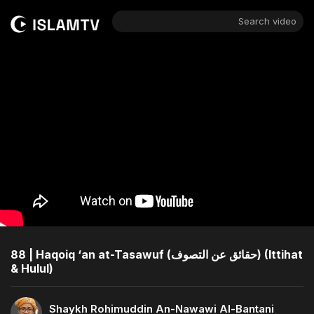
Search video
88 | Haqoiq ‘an at-Tasawuf (حقائق عن التصوف) (Ittihat
& Hulul)
Shaykh Rohimuddin An-Nawawi Al-Bantani