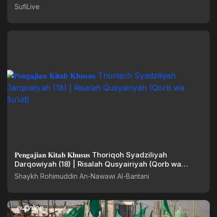
SufiLive
𝐏𝐞𝐧𝐠𝐚𝐣𝐢𝐚𝐧 𝐊𝐢𝐭𝐚𝐛 𝐊𝐡𝐮𝐬𝐮𝐬 Thoriqoh Syadziliyah
Darqowiyah (18) | Risalah Qusyairiyah (Qorb wa
Bu’ud)
Shaykh Rohimuddin An-Nawawi Al-Bantani