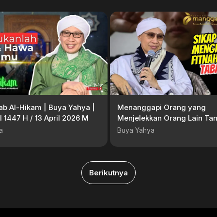
tab Al-Hikam | Buya Yahya |
Menanggapi Orang yang
 1447 H / 13 April 2026 M
Menjelekkan Orang Lain Ta
Tabayun | Buya Yahya
a
Buya Yahya
Berikutnya