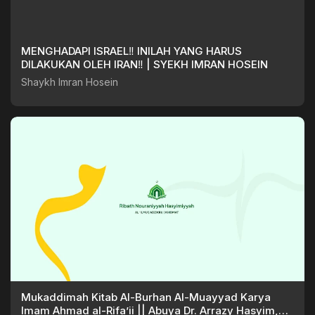
MENGHADAPI ISRAEL‼️ INILAH YANG HARUS
DILAKUKAN OLEH IRAN‼️ | SYEKH IMRAN HOSEIN
Shaykh Imran Hosein
Mukaddimah Kitab Al-Burhan Al-Muayyad Karya
Imam Ahmad al-Rifa’ii || Abuya Dr. Arrazy Hasyim,