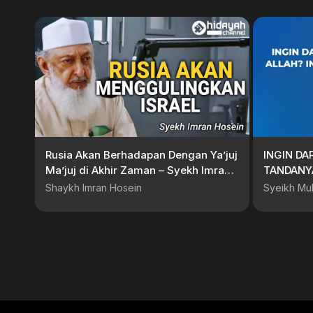
Rusia Akan Berhadapan Dengan Ya’juj
INGIN DA
Ma’juj di Akhir Zaman – Syekh Imran
TANDANY
Hosein
Shaykh Imran Hosein
Syeikh Mu