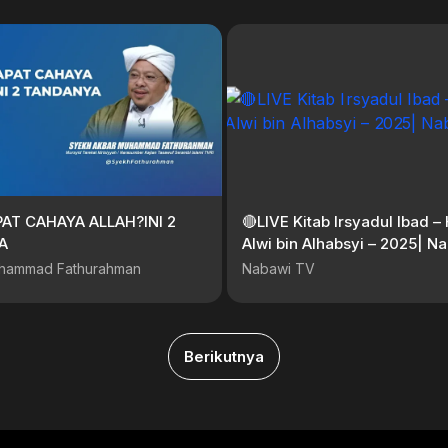
PAT CAHAYA ALLAH?INI 2
🔴LIVE Kitab Irsyadul Ibad –
A
Alwi bin Alhabsyi – 2025| N
hammad Fathurahman
Nabawi TV
Berikutnya