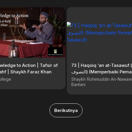
ledge to Action | Tafsir of
73 | Haqoiq ‘an at-Tasawuf (حقائق عن
ahf | Shaykh Faraz Khan
التصوف) (Memperbaiki Pemahaman
Tasawuf)
ollege
Shaykh Rohimuddin An-Nawawi
Bantani
Berikutnya