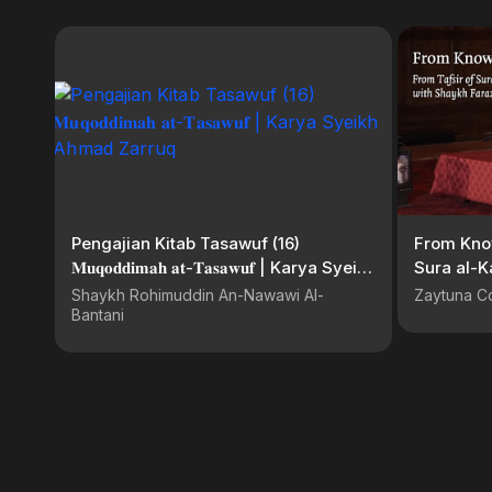
Pengajian Kitab Tasawuf (16)
From Know
𝐌𝐮𝐪𝐨𝐝𝐝𝐢𝐦𝐚𝐡 𝐚𝐭-𝐓𝐚𝐬𝐚𝐰𝐮𝐟 | Karya Syeikh
Sura al-K
Ahmad Zarruq
Shaykh Rohimuddin An-Nawawi Al-
Zaytuna C
Bantani