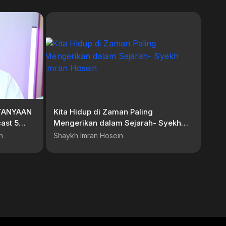
RTANYAAN
Kita Hidup di Zaman Paling
ast 5
Mengerikan dalam Sejarah- Syekh
sawuf
Imran Hosein
n
Shaykh Imran Hosein