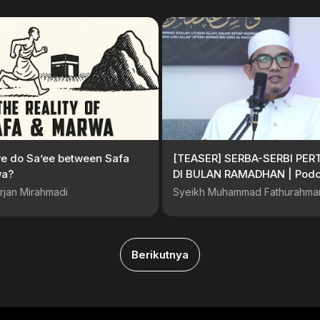
e do Sa’ee between Safa
[TEASER] SERBA-SERBI PE
wa?
DI BULAN RAMADHAN | Podc
Bicara Hikmah #PodcastTa
rjan Mirahmadi
Syeikh Muhammad Fathurahma
Berikutnya