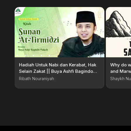
Hadiah Untuk Nabi dan Kerabat, Hak
Why do w
Selain Zakat || Buya Ashfi Bagindo
and Mar
Pakiah
Ribath Nouraniyah
Shaykh Nu