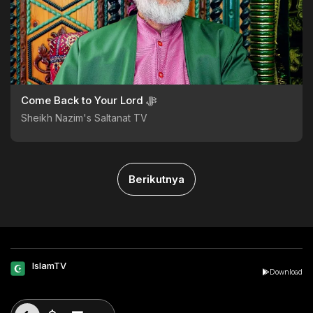
Come Back to Your Lord ﷻ
Sheikh Nazim's Saltanat TV
Berikutnya
IslamTV
Download