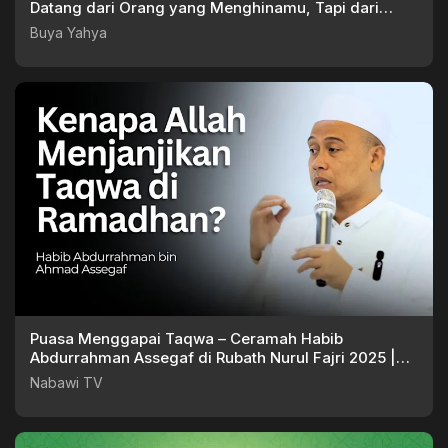
Datang dari Orang yang Menghinamu, Tapi dari
Hatimu
Buya Yahya
Puasa Menggapai Taqwa – Ceramah Habib
Abdurrahman Assegaf di Rubath Nurul Fajri 2025 |
Nabawi TV
Nabawi TV