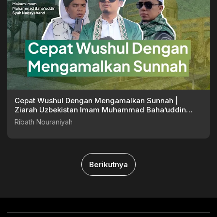
Cepat Wushul Dengan Mengamalkan Sunnah |
Ziarah Uzbekistan Imam Muhammad Baha’uddin
Syah Naqsyaband
Ribath Nouraniyah
Berikutnya