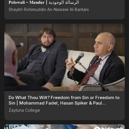
𝐏𝐨𝐥𝐨𝐰𝐚𝐥𝐢 – 𝐌𝐚𝐧𝐝𝐚𝐫 | الرسالة الوجودية
Shaykh Rohimuddin An-Nawawi Al-Bantani
Do What Thou Wilt? Freedom from Sin or Freedom to
Sin | Mohammad Fadel, Hasan Spiker & Paul
Williams
Zaytuna College