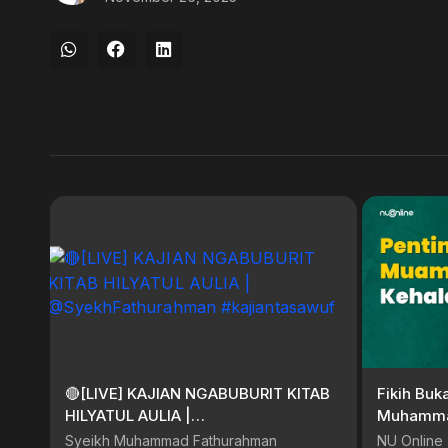
🔴[LIVE] KAJIAN NGABUBURIT KITAB
Fikih Buk
HILYATUL AULIA |
Muhammad
@SyekhFathurahman #kajiantasawuf
Adalah Pr
Syeikh Muhammad Fathurahman
NU Online