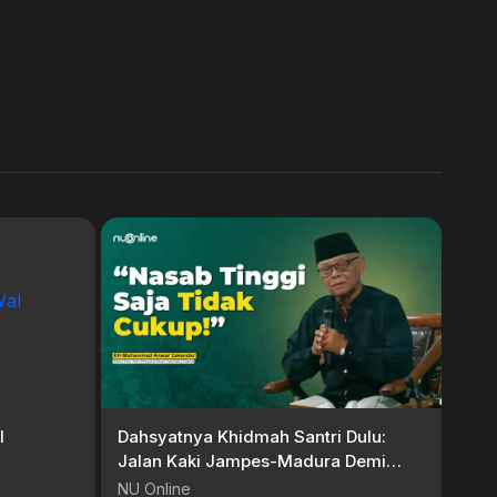
l
Dahsyatnya Khidmah Santri Dulu:
Jalan Kaki Jampes-Madura Demi
Ridho Guru | KH Anwar Iskandar
NU Online