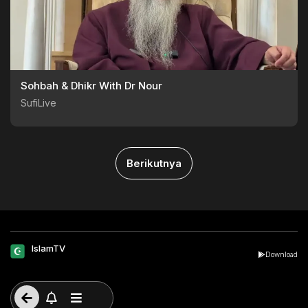
Sohbah & Dhikr With Dr Nour
SufiLive
Berikutnya
IslamTV
Download