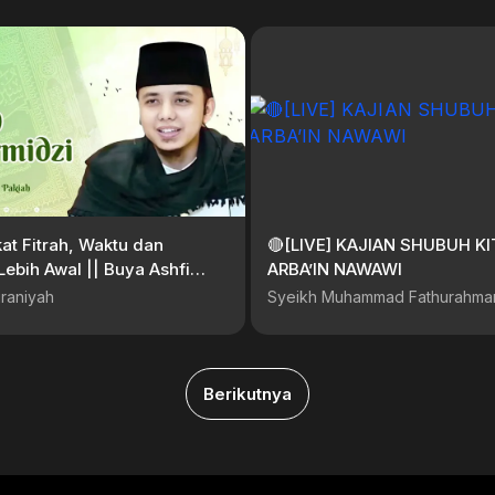
at Fitrah, Waktu dan
🔴[LIVE] KAJIAN SHUBUH KI
Lebih Awal || Buya Ashfi
ARBA’IN NAWAWI
Pakiah
raniyah
Syeikh Muhammad Fathurahma
Berikutnya