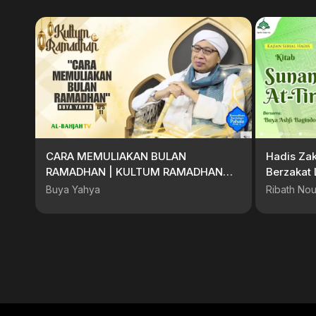
CARA MEMULIAKAN BULAN
Hadis Zak
RAMADHAN | KULTUM RAMADHAN
Berzakat 
BUYA YAHYA EPS.11 | AL-BAHJAH TV
Bagindo 
Buya Yahya
Ribath Nou