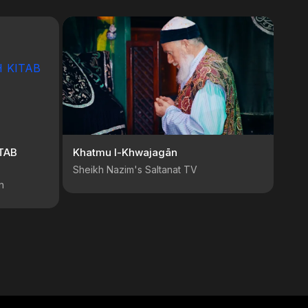
TAB
Khatmu l-Khwajagān
Sheikh Nazim's Saltanat TV
n