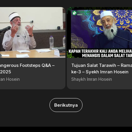
Dangerous Footsteps Q&A –
Tujuan Salat Tarawih – Ram
 2025
ke-3 – Syekh Imran Hosein
ran Hosein
Shaykh Imran Hosein
Berikutnya