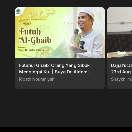
Futuhul Ghaib: Orang Yang Sibuk
Dajjal’s 
Mengingat Ku || Buya Dr. Aldomi
23rd Aug
Putra, MA
Ribath Nouraniyah
Shaykh Im