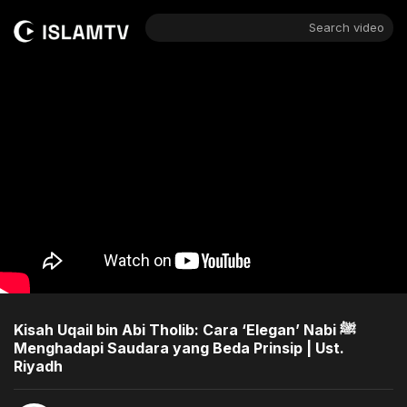
Search video
Kisah Uqail bin Abi Tholib: Cara ‘Elegan’ Nabi ﷺ
Menghadapi Saudara yang Beda Prinsip | Ust.
Riyadh