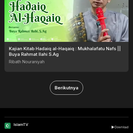
Kajian Kitab Hadaiq al-Haqaiq : Mukhalafatu Nafs ||
Buya Rahmat Ilahi S.Ag
Ribath Nouraniyah
Berikutnya
IslamTV
Download