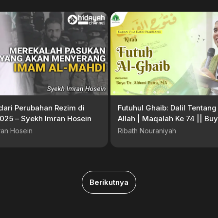
 dari Perubahan Rezim di
Futuhul Ghaib: Dalil Tentan
2025 – Syekh Imran Hosein
Allah | Maqalah Ke 74 || Buy
Aldomi Putra, MA
ran Hosein
Ribath Nouraniyah
Berikutnya