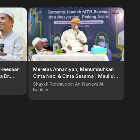
g Keesaan
Meretas Annaniyah, Menumbuhkan
a Dr.
Cinta Nabi & Cinta Sesama | Maulid
Nabi Muhammad SAW
Shaykh Rohimuddin An-Nawawi Al-
Bantani