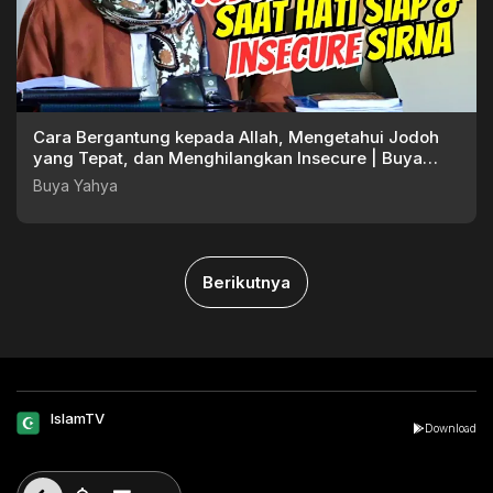
Cara Bergantung kepada Allah, Mengetahui Jodoh
yang Tepat, dan Menghilangkan Insecure | Buya
Yahya
Buya Yahya
Berikutnya
IslamTV
Download