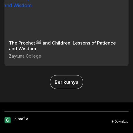
The Prophet ﷺ and Children: Lessons of Patience
and Wisdom
Zaytuna College
Berikutnya
IslamTV
Download