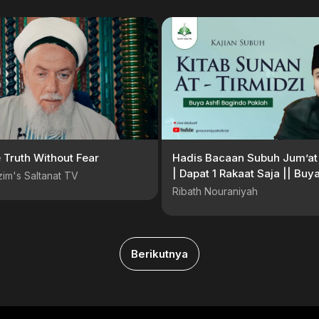
 Truth Without Fear
Hadis Bacaan Subuh Jum’at 
| Dapat 1 Rakaat Saja || Buya
im's Saltanat TV
Bagindo Pakiah
Ribath Nouraniyah
Berikutnya