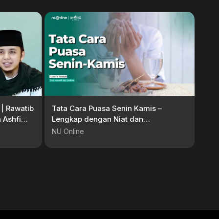
| Rawatib
Tata Cara Puasa Senin Kamis –
 Ashfi
Lengkap dengan Niat dan
Keutamaannya| Tutorial Ibadah
NU Online