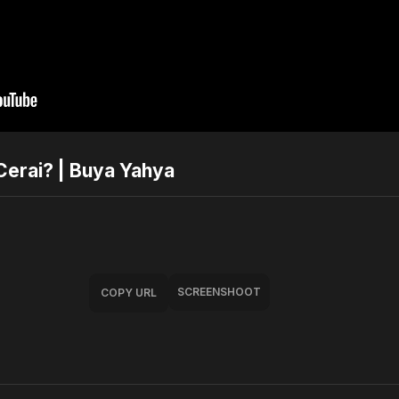
Cerai? | Buya Yahya
SCREENSHOOT
COPY URL