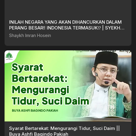
INILAH NEGARA YANG AKAN DIHANCURKAN DALAM
PERANG BESAR‼️ INDONESIA TERMASUK⁉️ | SYEKH
IMRAN HOSEIN
Shaykh Imran Hosein
Syarat Bertarekat: Mengurangi Tidur, Suci Daim ||
Buya Ashfi Bagindo Pakiah