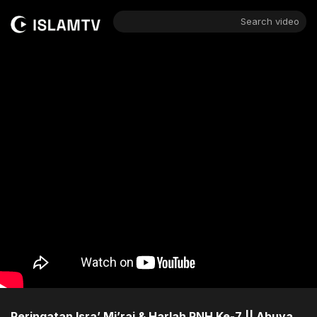
Search video
Peringatan Isra’ Mi’raj & Harlah RNH Ke-7 || Abuya