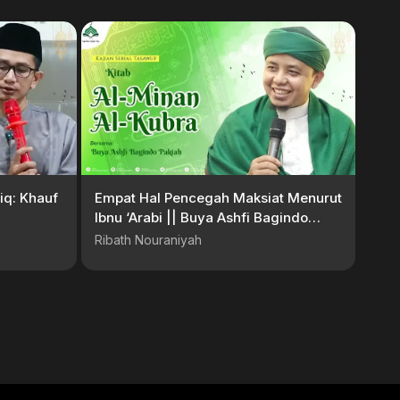
iq: Khauf
Empat Hal Pencegah Maksiat Menurut
Ibnu ‘Arabi || Buya Ashfi Bagindo
Pakiah
Ribath Nouraniyah