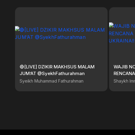
🔴[LIVE] DZIKIR MAKHSUS MALAM
WAJIB N
JUM’AT @SyekhFathurahman
RENCANA 
| SYEKH 
Syeikh Muhammad Fathurahman
Shaykh Im