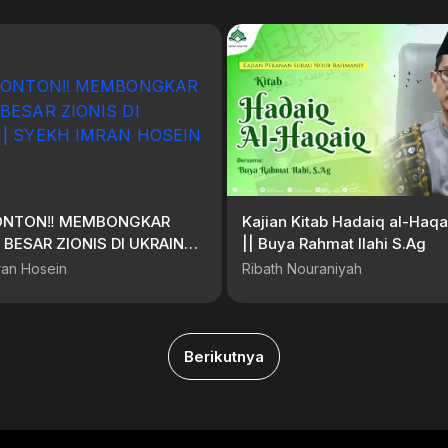
ONTON‼️ MEMBONGKAR
Kajian Kitab Hadaiq al-Haqa
BESAR ZIONIS DI UKRAINA‼️
|| Buya Rahmat Ilahi S.Ag
IMRAN HOSEIN
ran Hosein
Ribath Nouraniyah
Berikutnya