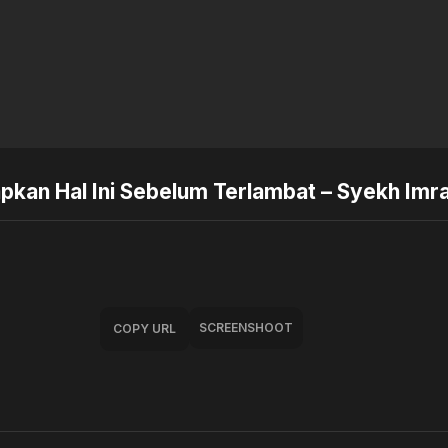
apkan Hal Ini Sebelum Terlambat – Syekh Imr
SCREENSHOOT
COPY URL