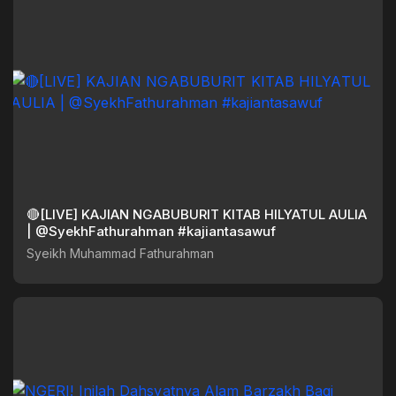
🔴[LIVE] KAJIAN NGABUBURIT KITAB HILYATUL AULIA
| @SyekhFathurahman #kajiantasawuf
Syeikh Muhammad Fathurahman