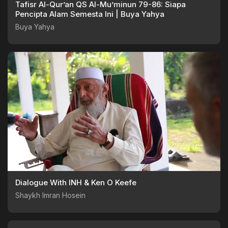
Tafisr Al-Qur’an QS Al-Mu’minun 79-86: Siapa
Pencipta Alam Semesta Ini | Buya Yahya
Buya Yahya
Dialogue With INH & Ken O Keefe
Shaykh Imran Hosein