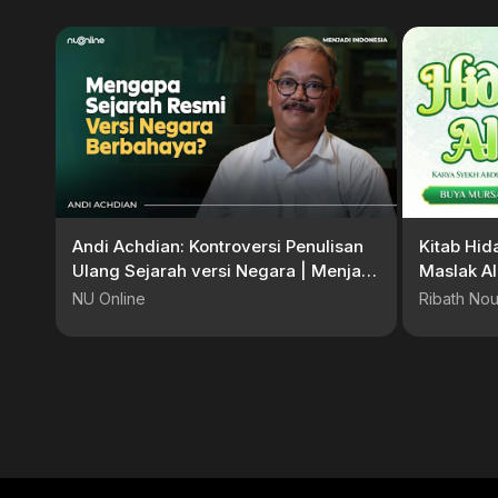
Andi Achdian: Kontroversi Penulisan
Kitab Hid
Ulang Sejarah versi Negara | Menjadi
Maslak Al
Indonesia #22
Tanjung, 
NU Online
Ribath Nou