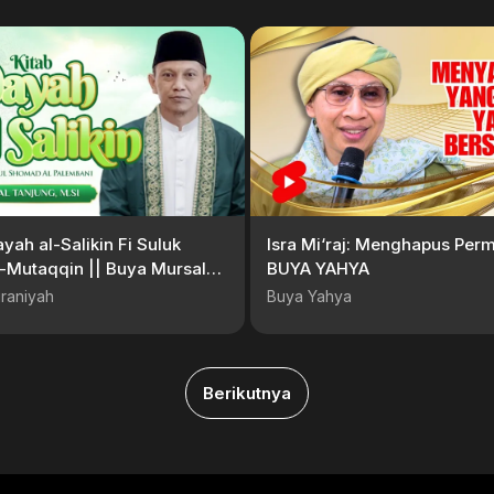
ayah al-Salikin Fi Suluk
Isra Mi‘raj: Menghapus Perm
-Mutaqqin || Buya Mursal
BUYA YAHYA
M.SI
raniyah
Buya Yahya
Berikutnya