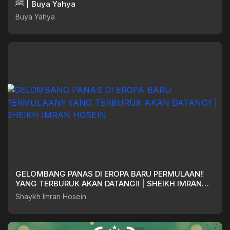
ﷺ | Buya Yahya
Buya Yahya
GELOMBANG PANAS DI EROPA BARU PERMULAAN‼️
YANG TERBURUK AKAN DATANG‼️ | SHEIKH IMRAN
HOSEIN
Shaykh Imran Hosein