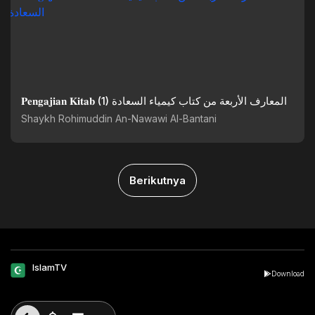
𝐏𝐞𝐧𝐠𝐚𝐣𝐢𝐚𝐧 𝐊𝐢𝐭𝐚𝐛 (1) المعارف الأربعة من كتاب كيمياء السعادة
Shaykh Rohimuddin An-Nawawi Al-Bantani
Berikutnya
IslamTV
Download