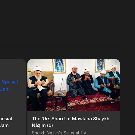
pesial
The ‘Urs Sharīf of Mawlānā Shaykh
 Jam
Nāẓim (q)
Sheikh Nazim's Saltanat TV