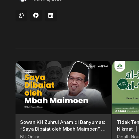
Sowan KH Zuhrul Anam di Banyumas:
Tidak Ten
“Saya Dibaiat oleh Mbah Maimoen” |
Nikmat ||
Sowan Kiai
NU Online
Ribath Nou