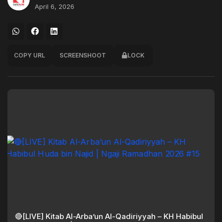
April 6, 2026
COPY URL
SCREENSHOOT
LOCK
🔴[LIVE] Kitab Al-Arba’un Al-Qadiriyyah – KH Habibul