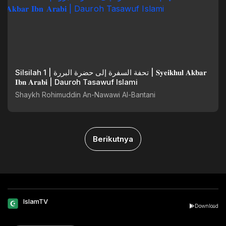
Silsilah 1 | تحفة السفرة إلى حضرة البررة | 𝐒𝐲𝐞𝐢𝐤𝐡𝐮𝐥 𝐀𝐤𝐛𝐚𝐫
𝐈𝐛𝐧 𝐀𝐫𝐚𝐛𝐢 | Dauroh Tasawuf Islami
Shaykh Rohimuddin An-Nawawi Al-Bantani
Berikutnya
IslamTV
Download