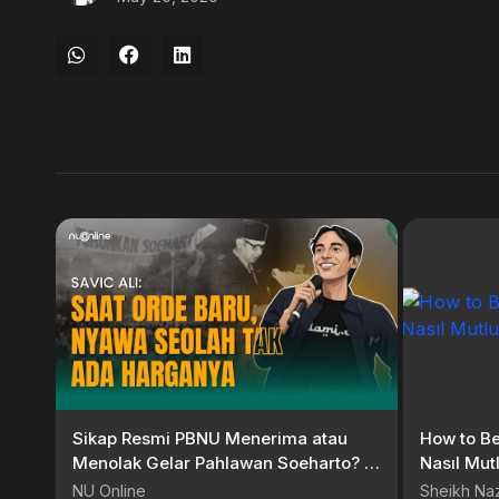
Sikap Resmi PBNU Menerima atau
How to Be Happy –
Menolak Gelar Pahlawan Soeharto? |
Nasıl Mut
NU, PNI, & Orde Baru #4
NU Online
Sheikh Naz