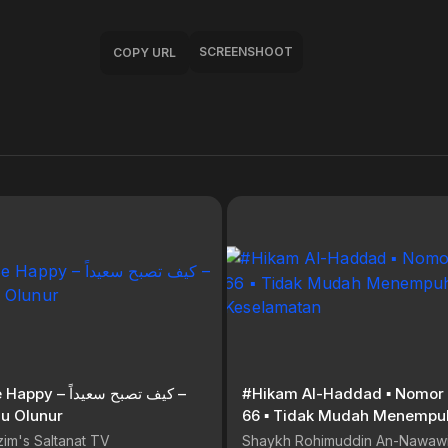
SCREENSHOOT
COPY URL
 كيف تصبح سعيداً –
#Hikam Al-Haddad ▪︎ Nomor Hikam Ke
lu Olunur
66 ▪︎ Tidak Mudah Menempuh Jalan
Keselamatan
im's Saltanat TV
Shaykh Rohimuddin An-Nawawi