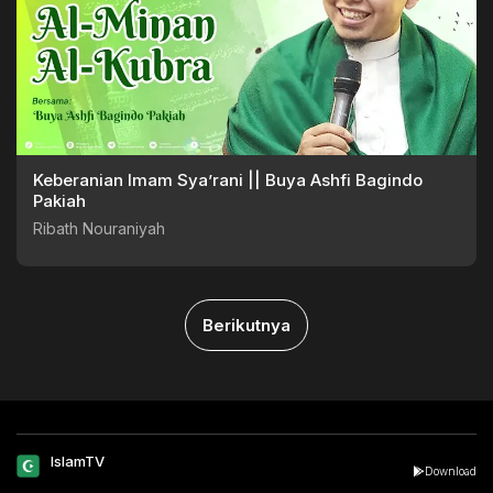
Keberanian Imam Sya’rani || Buya Ashfi Bagindo
Pakiah
Ribath Nouraniyah
Berikutnya
IslamTV
Download