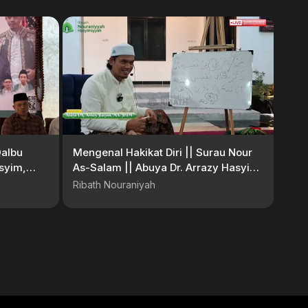
Qalbu
Mengenal Hakikat Diri || Surau Nour
asyim,
As-Salam || Abuya Dr. Arrazy Hasyim,
MA. Hum
Ribath Nouraniyah