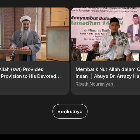
Allah (swt) Provides
Membatik Nur Allah dalam 
t Provision to His Devoted
Insan || Abuya Dr. Arrazy H
MA., Hum
Ribath Nouraniyah
Berikutnya