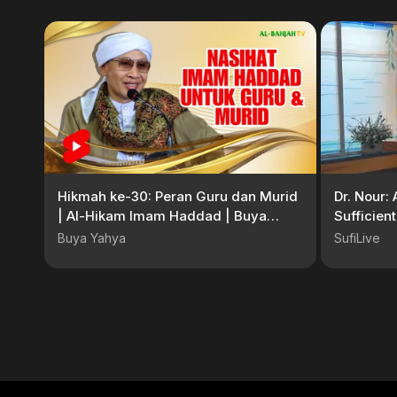
Hikmah ke-30: Peran Guru dan Murid
Dr. Nour: 
| Al-Hikam Imam Haddad | Buya
Sufficien
Yahya | 08 September 2025 M
Servants
Buya Yahya
SufiLive