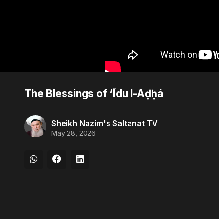
The Blessings of ‘Īdu l-Aḍḥá
Sheikh Nazim's Saltanat TV
May 28, 2026