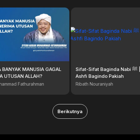
 BANYAK MANUSIA GAGAL
Sifat-Sifat Baginda Nabi ﷺ || Buya
A UTUSAN ALLAH?
Ashfi Bagindo Pakiah
hammad Fathurahman
Ribath Nouraniyah
Berikutnya