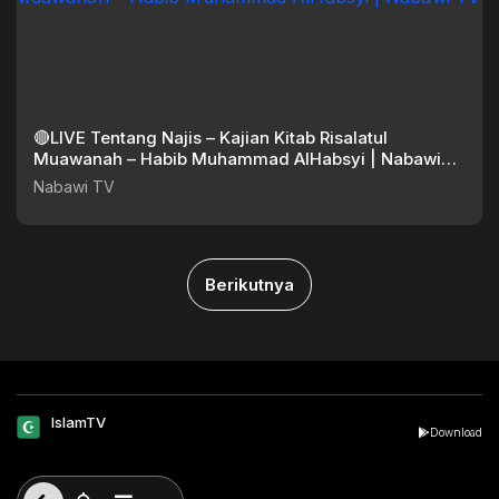
🔴LIVE Tentang Najis – Kajian Kitab Risalatul
Muawanah – Habib Muhammad AlHabsyi | Nabawi
TV
Nabawi TV
Berikutnya
IslamTV
Download