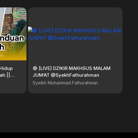
 Hidup
🔴 [LIVE] DZIKIR MAKHSUS MALAM
ah ||
JUM’AT @SyekhFathurahman
IK
Syeikh Muhammad Fathurahman