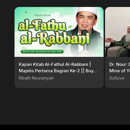
Kajian Kitab Al-Fathul Al-Rabbani |
Dr. Nour:
Majelis Pertama Bagian Ke-2 || Buya
Mine of Y
Dr. Aldomi Putra, MA
Ribath Nouraniyah
SufiLive