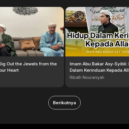
 Dig Out the Jewels from the
Imam Abu Bakar Asy-Syibli:
our Heart
Dalam Kerinduan Kepada All
Abuya Arrazy Hasyim – ASH
Ribath Nouraniyah
Berikutnya