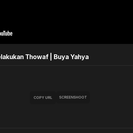
elakukan Thowaf | Buya Yahya
SCREENSHOOT
COPY URL