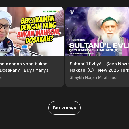
an dengan yang bukan
Sultanü’l Evliyâ – Şeyh Nazı
Dosakah? | Buya Yahya
Hakkani (Q) | New 2026 Turk
Nasheed | Mystic Meditatio
a
Shaykh Nurjan Mirahmadi
Berikutnya