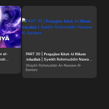
m el-
PART 30 | 𝐏𝐞𝐧𝐠𝐚𝐣𝐢𝐚𝐧 𝐊𝐢𝐭𝐚𝐛 𝐀𝐥 𝐇𝐢𝐤𝐚𝐦
ish
𝐀𝐭𝐡𝐚𝐢𝐥𝐥𝐚𝐡 | Syeikh Rohimuddin Nawawi
n Records
Al-Bantani
Shaykh Rohimuddin An-Nawawi Al-
Bantani