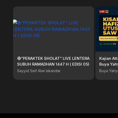
🔴”PERAKTEK SHOLAT” LIVE LENTERA
Kajian At
SUBUH RAMADHAN 1447 H ( EDISI 05)
Buya Yahy
Januari 
Sayyid Seif Alwi Iskandar
Buya Yahy