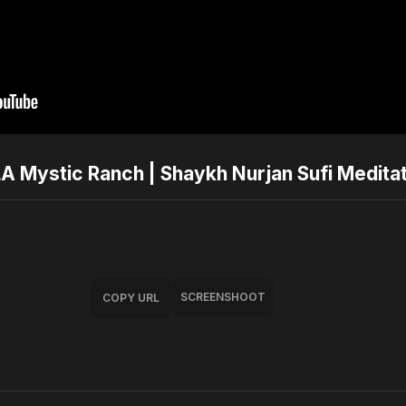
 LA Mystic Ranch | Shaykh Nurjan Sufi Medita
SCREENSHOOT
COPY URL