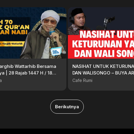
targhib Wattarhib Bersama
NASIHAT UNTUK KETURUN
a | 28 Rajab 1447 H / 18
DAN WALISONGO – BUYA A
2026 M
HASYIM,MA
a
Cafe Rumi
Berikutnya