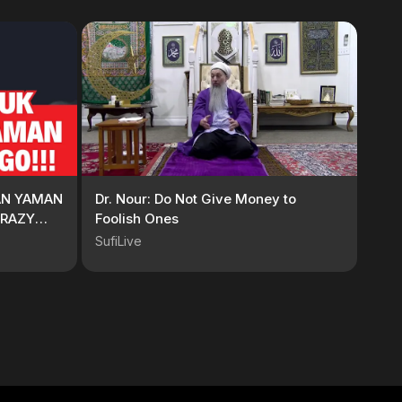
AN YAMAN
Dr. Nour: Do Not Give Money to
RRAZY
Foolish Ones
SufiLive