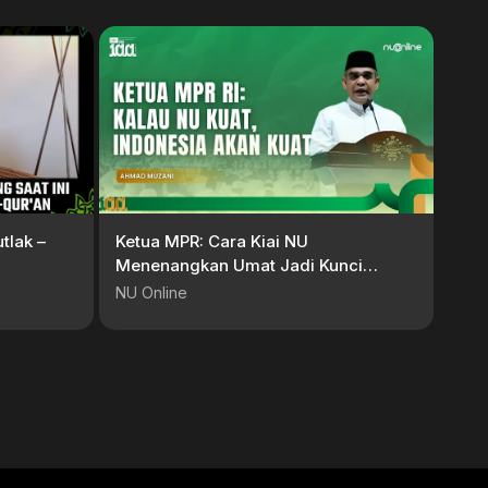
tlak –
Ketua MPR: Cara Kiai NU
Menenangkan Umat Jadi Kunci
Bangsa Bertahan di Tengah Krisis
NU Online