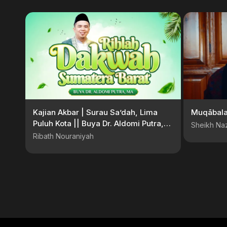
Kajian Akbar | Surau Sa’dah, Lima
Muqābala
Puluh Kota || Buya Dr. Aldomi Putra,
Sheikh Naz
MA
Ribath Nouraniyah