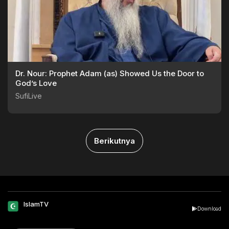
Dr. Nour: Prophet Adam (as) Showed Us the Door to
God’s Love
SufiLive
Berikutnya
IslamTV
Download