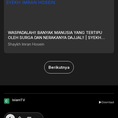
WASPADALAH‼️ BANYAK MANUSIA YANG TERTIPU
OLEH SURGA DAN NERAKANYA DAJJAL‼️ | SYEKH
IMRAN HOSEIN
Shaykh Imran Hosein
Berikutnya
IslamTV
Download