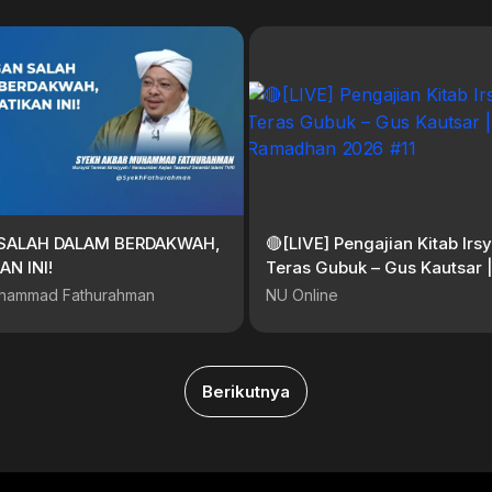
SALAH DALAM BERDAKWAH,
🔴[LIVE] Pengajian Kitab Irs
AN INI!
Teras Gubuk – Gus Kautsar |
Ramadhan 2026 #11
hammad Fathurahman
NU Online
Berikutnya