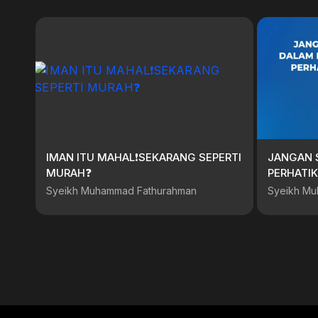
IMAN ITU MAHAL❗️SEKARANG SEPERTI
JANGAN 
MURAH❓️
PERHATIK
Syeikh Muhammad Fathurahman
Syeikh Mu