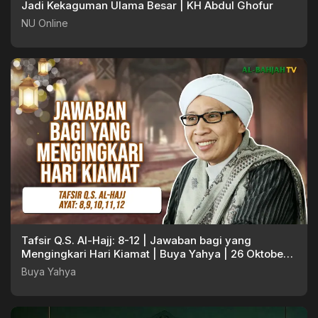
Jadi Kekaguman Ulama Besar | KH Abdul Ghofur
NU Online
Tafsir Q.S. Al-Hajj: 8-12 | Jawaban bagi yang
Mengingkari Hari Kiamat | Buya Yahya | 26 Oktober
2024
Buya Yahya