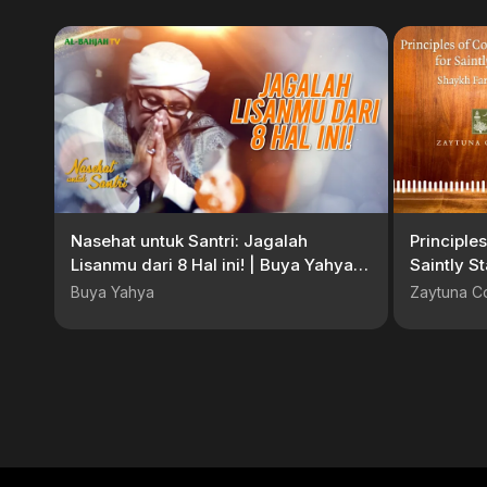
Nasehat untuk Santri: Jagalah
Principle
Lisanmu dari 8 Hal ini! | Buya Yahya |
Saintly S
09 Mei 2025
Buya Yahya
Zaytuna C