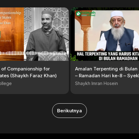
s of Companionship for
Amalan Terpenting di Bula
tates (Shaykh Faraz Khan)
– Ramadan Hari ke-8 – Syek
Hosein
ollege
Shaykh Imran Hosein
Berikutnya