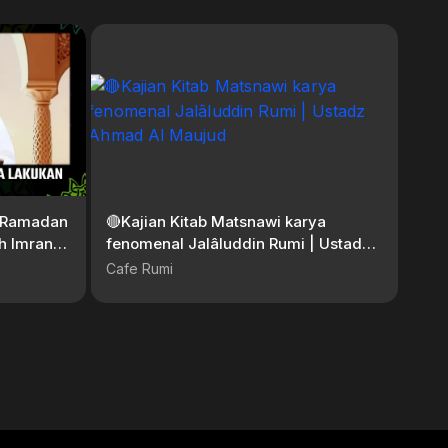
n Ramadan
🔴Kajian Kitab Matsnawi karya
h Imran
fenomenal Jalâluddin Rumi | Ustadz
Ahmad Al Maujud
Cafe Rumi