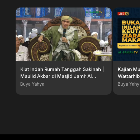
Kiat Indah Rumah Tanggah Sakinah |
Kajian Mu
Maulid Akbar di Masjid Jami’ Al
Wattarhib
Furqon Bekasi | Buya Yahya
Awal 144
Buya Yahya
Buya Yahy