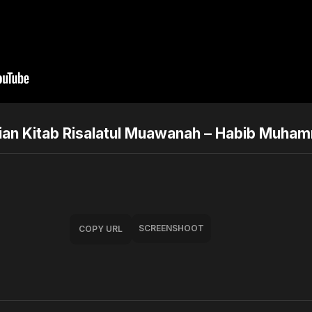
an Kitab Risalatul Muawanah – Habib Muha
SCREENSHOOT
COPY URL