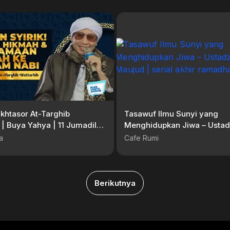
khtasor At-Targhib
Tasawuf Ilmu Sunyi yang
 | Buya Yahya | 11 Jumadil
Menghidupkan Jiwa – Usta
7 H / 2 November 2025 M
Maujud | serial akhir ramad
a
Cafe Rumi
Berikutnya