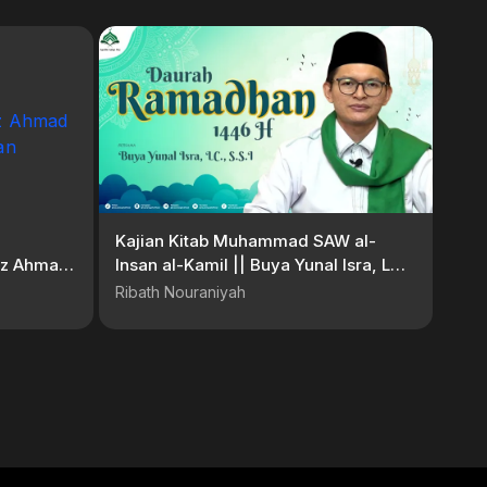
Kajian Kitab Muhammad SAW al-
dz Ahmad
Insan al-Kamil || Buya Yunal Isra, LC.,
han
S.S.I
Ribath Nouraniyah