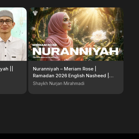
yah ||
Nuranniyah – Meriam Rose |
Ramadan 2026 English Nasheed |
Mystic Meditation Records
Shaykh Nurjan Mirahmadi