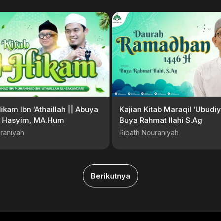
Hikam Ibn ‘Athaillah || Abuya
Kajian Kitab Maraqil ‘Ubudiy
zy Hasyim, MA.Hum
Buya Rahmat Ilahi S.Ag
raniyah
Ribath Nouraniyah
Berikutnya