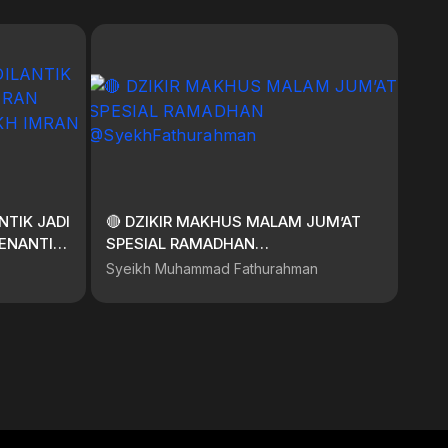
NTIK JADI
🔴 DZIKIR MAKHUS MALAM JUM’AT
ENANTI
SPESIAL RAMADHAN
HOSEIN
@SyekhFathurahman
Syeikh Muhammad Fathurahman