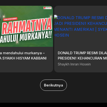
a mendahului murkanya –
DONALD TRUMP RESMI DILA
 SYAIKH HISYAM KABBANI
PRESIDEN‼️ KEHANCURAN M
AMERIKA‼️ | SYEKH IMRAN 
Shaykh Imran Hosein
Berikutnya